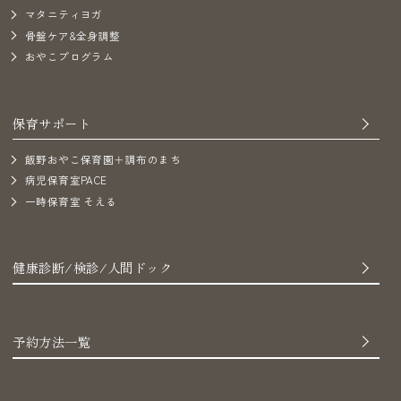
マタニティヨガ
骨盤ケア&全身調整
おやこプログラム
保育サポート
飯野おやこ保育園＋調布のまち
病児保育室PACE
一時保育室 そえる
健康診断/検診/人間ドック
予約方法一覧