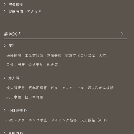
院長挨拶
診療時間・アクセス
診療案内
産科
妊婦健診
出生前診断
無痛分娩
家族立ち会い出産
入院
里帰り出産
分娩予約
料金表
婦人科
婦人科疾患
更年期障害
ピル・アフターピル
婦人科がん検診
人工中絶
経口中絶薬
不妊診療科
不妊スクリーニング検査
タイミング指導
人工授精（AIH）
乳腺外科